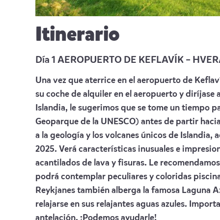
Itinerario
Día 1 AEROPUERTO DE KEFLAVÍK – HVE
Una vez que aterrice en el aeropuerto de Keflav
su coche de alquiler en el aeropuerto y diríjase
Islandia, le sugerimos que se tome un tiempo pa
Geoparque de la UNESCO) antes de partir hacia
a la geología y los volcanes únicos de Islandia,
2025. Verá características inusuales e impresio
acantilados de lava y fisuras. Le recomendamos
podrá contemplar peculiares y coloridas pisci
Reykjanes también alberga la famosa Laguna Az
relajarse en sus relajantes aguas azules. Import
antelación. ¡Podemos ayudarle!