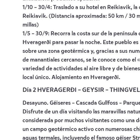
1/10 – 30/4: Traslado a su hotel en Reikiavik, la
Reikiavik. (Distancia aproximada: 50 km / 30 mi
millas)
1/5 – 30/9: Recorra la costa sur de la penínsul
Hveragerði para pasar la noche. Este pueblo e
sobre una zona geotérmica y, gracias a sus num
de manantiales cercanos, se le conoce como el «
variedad de actividades al aire libre y de bien
local único. Alojamiento en Hveragerði.
Día 2 HVERAGERÐI – GEYSIR – THINGV
Desayuno. Géiseres – Cascada Gullfoss – Parque
Disfrute de un día visitando las maravillas natur
considerada por muchos visitantes como una de
un campo geotérmico activo con numerosas chi
aguas termales, incluyendo el famoso géiser Str