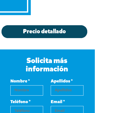
Precio detallado
Solicita más
información
Nombre *
Apellidos *
Teléfono *
Email *