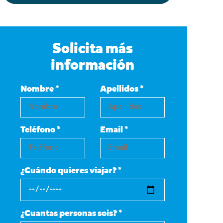
Solicita más
información
Nombre *
Apellidos *
Teléfono *
Email *
¿Cuándo quieres viajar? *
¿Cuantas personas sois? *