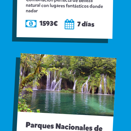
Combinación perfecta de belleza
natural con lugares fantásticos donde
nadar
1593€
7 días
Parques Nacionales de