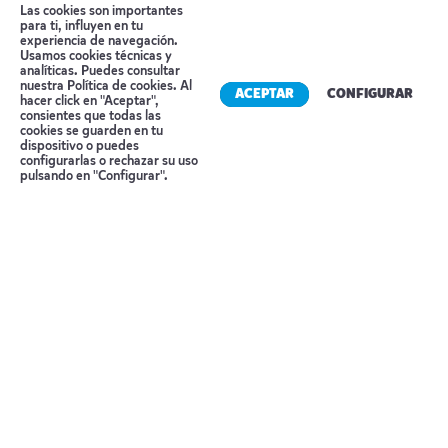
Las cookies son importantes
una ciudad que fue capital europea de la cultura
para ti, influyen en tu
y que conserva una rica herencia vikinga.
experiencia de navegación.
Usamos cookies técnicas y
Alojamiento :
SCANDIC AARHUS CITY
o similar.
analíticas. Puedes consultar
nuestra
Política de cookies
. Al
ACEPTAR
CONFIGURAR
hacer click en "Aceptar",
Día 6 AARHUS – ODENSE – ROSKILDE
consientes que todas las
cookies se guarden en tu
dispositivo o puedes
Desayuno en el hotel. Salimos hacia Odense,
Reserva tu cita
configurarlas o rechazar su uso
pulsando en "Configurar".
ciudad natal de Hans Christian Andersen, donde
disfrutaremos de tiempo libre para almorzar y
pasear por su centro histórico de cuento.
Continuamos hacia Roskilde, antigua capital
danesa. Allí nos transportaremos al pasado
nórdico con un corto paseo en barco vikingo y
visitaremos su Catedral, Patrimonio de la
Humanidad, donde descansan los reyes y reinas
de Dinamarca.
Alojamiento :
COMWELL ROSKILDE
o similar.