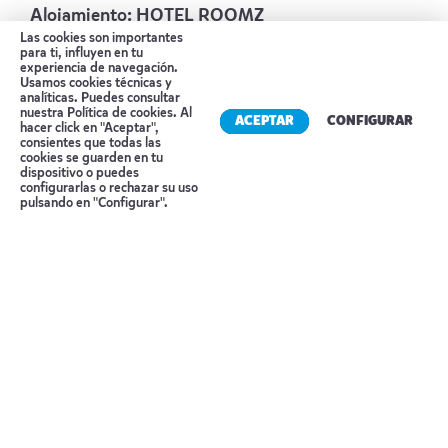
Alojamiento:
HOTEL ROOMZ
Las cookies son importantes
para ti, influyen en tu
Día 3 VIENA – SALZBURGO – VIENA
experiencia de navegación.
Usamos cookies técnicas y
Desayuno en el hotel. Este día visitaremos la
analíticas. Puedes consultar
nuestra
Política de cookies
. Al
ACEPTAR
CONFIGURAR
ciudad de Salzburgo.
En un paseo guiado por el
hacer click en "Aceptar",
consientes que todas las
centro histórico de Salzburgo, le mostraremos
cookies se guarden en tu
dispositivo o puedes
las atracciones turísticas más populares. Una de
Reserva tu cita
configurarlas o rechazar su uso
pulsando en "Configurar".
las famosas escenas de «The Sound of Music»
fue filmada en los jardines del Palacio de
Mirabell. Fue aquí que María cantó, junto con los
niños, la canción «Do-Re-Mi-Fa-Tan» en la fuente
y en los escalones. Además podrás ver el
estanque de caballo y la escuela de equitación
donde El Barón Trapp cantó la «canción
Edelweiss» como despedida.Un verdadero
punto culminante de nuestro viaje a la Ciudad de