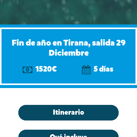
Fin de año en Tirana, salida 29
Diciembre
1520€
5 días
Itinerario