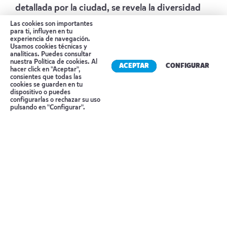
detallada por la ciudad, se revela la diversidad
de esta metrópolis en auge. En la céntrica plaza
Las cookies son importantes
para ti, influyen en tu
Skanderbeg, el corazón de Tirana, se encuentran
experiencia de navegación.
Usamos cookies técnicas y
algunos de los edificios más importantes del
analíticas. Puedes consultar
nuestra
Política de cookies
. Al
país: el Museo Nacional de Historia, con su
ACEPTAR
CONFIGURAR
hacer click en "Aceptar",
consientes que todas las
impresionante fachada de mosaicos; la mezquita
cookies se guarden en tu
de Et’hem Bey —un símbolo de tolerancia
dispositivo o puedes
Reserva tu cita
configurarlas o rechazar su uso
religiosa que permaneció intacta incluso durante
pulsando en "Configurar".
la era comunista—; así como la Torre del Reloj, la
Ópera, el Palacio de la Cultura y las dos grandes
catedrales de la ciudad. Aquí también se
encuentra el mayor mercado navideño de la
ciudad, donde reina un gran bullicio. Al pasear
por el Bulevar Nacional de los Mártires, se abre
una perspectiva del legado político de Albania.
El cercano barrio de Blloku, que en su día solo