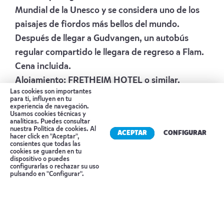
Mundial de la Unesco y se considera uno de los
paisajes de fiordos más bellos del mundo.
Después de llegar a Gudvangen, un autobús
regular compartido le llegara de regreso a Flam.
Cena incluida.
Alojamiento:
FRETHEIM HOTEL
o similar.
Las cookies son importantes
Día 5 FLÅM – BERGEN (DE LOS FIORDOS A
para ti, influyen en tu
experiencia de navegación.
LA COSTA)
Usamos cookies técnicas y
analíticas. Puedes consultar
nuestra
Política de cookies
. Al
Desayuno en el hotel. Tiempo libre por la mañana
ACEPTAR
CONFIGURAR
hacer click en "Aceptar",
consientes que todas las
para explorar Flam por su cuenta. Corto trayecto
cookies se guarden en tu
dispositivo o puedes
a pie hasta la estación de tren y salida hacia
Reserva tu cita
configurarlas o rechazar su uso
Bergen, la ciudad del Patrimonio Mundial.
pulsando en "Configurar".
Bergen es la puerta de entrada a los fiordos de
noruega. Como ciudad Patrimonio de la
Humanidad por la Unesco y ciudad europea de la