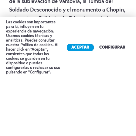
de la sublevación de Varsovia, la Tumba del
Soldado Desconocido y el monumento a Chopin,
entre otros. Salida hacia Gdansk, una de las
Las cookies son importantes
ciudades más bellas de Polonia, que junto a
para ti, influyen en tu
experiencia de navegación.
Gdynia y Sopot forma el área metropolitana
Usamos cookies técnicas y
analíticas. Puedes consultar
conocida como la «Triple Ciudad» a orillas del
nuestra
Política de cookies
. Al
ACEPTAR
CONFIGURAR
hacer click en "Aceptar",
Mar Báltico.
consientes que todas las
cookies se guarden en tu
Alojamiento :
HOLIDAY INN GDANSK CITY
dispositivo o puedes
Reserva tu cita
configurarlas o rechazar su uso
CENTRE BY IHG
o similar.
pulsando en "Configurar".
Día 6 GDANSK
Desayuno en el hotel. Empezamos nuestra visita
guiada por Gdansk, la «Perla del Báltico».
Quedaremos impresionados por su arquitectura,
destacando el Ayuntamiento, la Fuente de
Neptuno y la Basílica de Nuestra Señora, la