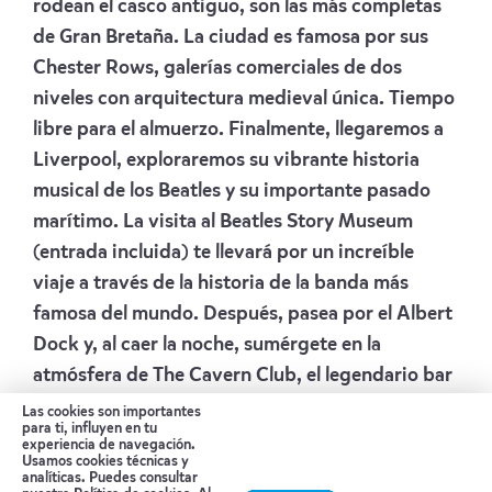
rodean el casco antiguo, son las más completas
de Gran Bretaña. La ciudad es famosa por sus
Chester Rows, galerías comerciales de dos
niveles con arquitectura medieval única. Tiempo
libre para el almuerzo. Finalmente, llegaremos a
Liverpool, exploraremos su vibrante historia
musical de los Beatles y su importante pasado
marítimo. La visita al Beatles Story Museum
(entrada incluida) te llevará por un increíble
viaje a través de la historia de la banda más
famosa del mundo. Después, pasea por el Albert
Dock y, al caer la noche, sumérgete en la
atmósfera de The Cavern Club, el legendario bar
donde los Beatles iniciaron su carrera.
Las cookies son importantes
para ti, influyen en tu
Alojamiento:
HEETON CONCEPT HOTEL
experiencia de navegación.
Usamos cookies técnicas y
analíticas. Puedes consultar
Día 5 LIVERPOOL – YORK