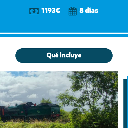
1193€
8 días
Qué incluye