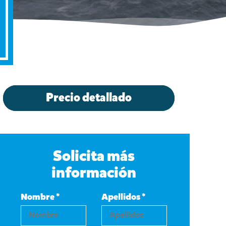
Precio detallado
Solicita más
información
Nombre *
Apellidos *