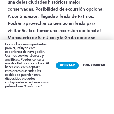
una de las ciudades históricas mejor
conservadas. Posibilidad de excursión opcional.
A continuación, llegada a la isla de Patmos.
Podrán aprovechar su tiempo en la isla para
visitar Scala o tomar una excursión opcional al
Monasterio de San Juan y la Gruta donde se
Las cookies son importantes
escribió el libro de la Revelación. Noche a bordo.
para ti, influyen en tu
Alojamiento:
CELESTYAL CRUISES
experiencia de navegación.
Usamos cookies técnicas y
analíticas. Puedes consultar
Día 6 RODAS
nuestra
Política de cookies
. Al
ACEPTAR
CONFIGURAR
hacer click en "Aceptar",
consientes que todas las
Día entero en la hermosa isla de Rodas, también
cookies se guarden en tu
dispositivo o puedes
conocida como “la isla de las rosas”. Posibilidad
Reserva tu cita
configurarlas o rechazar su uso
pulsando en "Configurar".
de tomar excursión opcional que incluye la
Acrópolis de Lindos, panorámica a la zona
moderna de la ciudad y paseo por la ciudad
Medieval recorriendo el Palacio de los Caballeros