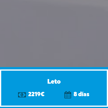
Leto
2219€
8 días