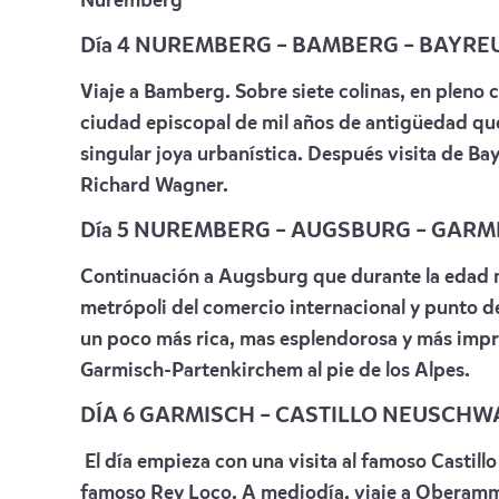
Nuremberg
Día 4 NUREMBERG – BAMBERG – BAYR
Viaje a Bamberg. Sobre siete colinas, en pleno c
ciudad episcopal de mil años de antigüedad que
singular joya urbanística. Después visita de Ba
Richard Wagner.
Día 5 NUREMBERG – AUGSBURG – GAR
Continuación a Augsburg que durante la edad m
metrópoli del comercio internacional y punto d
un poco más rica, mas esplendorosa y más impr
Garmisch-Partenkirchem al pie de los Alpes.
DÍA 6 GARMISCH – CASTILLO NEUSCH
El día empieza con una visita al famoso Castillo
famoso Rey Loco. A mediodía, viaje a Oberamm