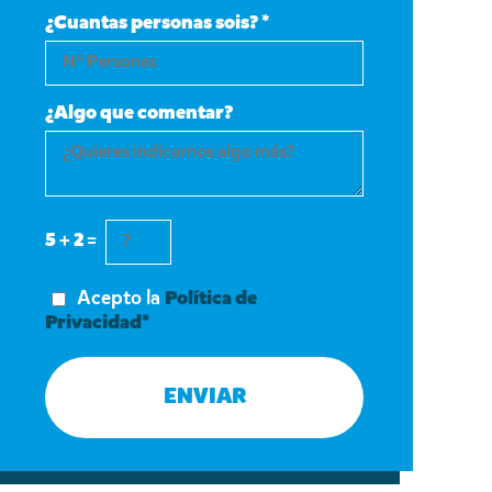
¿Cuantas personas sois? *
¿Algo que comentar?
5 + 2 =
Acepto la
Política de
Privacidad*
ENVIAR