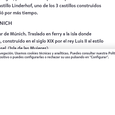
stillo Linderhof, uno de los 3 castillos construidos
ivió por más tiempo.
UNICH
ur de Múnich. Traslado en ferry a la isla donde
onstruido en el siglo XIX por el rey Luis II al estilo
sel (Isla de las Mujeres).
avegación. Usamos cookies técnicas y analíticas. Puedes consultar nuestra
Polí
ositivo o puedes configurarlas o rechazar su uso pulsando en "Configurar".
s tiempo para disfrutar la capital de Baviera.
es de categoría seleccionada con desayuno incluido
onas , VW Sharan para 6 personas o similares con