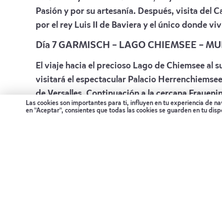
Pasión y por su artesanía. Después, visita del Ca
por el rey Luis II de Baviera y el único donde v
Día 7 GARMISCH – LAGO CHIEMSEE – M
El viaje hacia el precioso Lago de Chiemsee al s
visitará el espectacular Palacio Herrenchiemsee, c
de Versalles. Continuación a la cercana Frauenin
Las cookies son importantes para ti, influyen en tu experiencia de n
en "Aceptar", consientes que todas las cookies se guarden en tu disp
Día 8 MUNICH
Si su horario de vuelo lo permite, tendrá hoy ma
Qué incluye
Alojamiento en habitación doble en los hotel
Un coche de alquiler tipo VW Passat 2-4 pers
A/C.