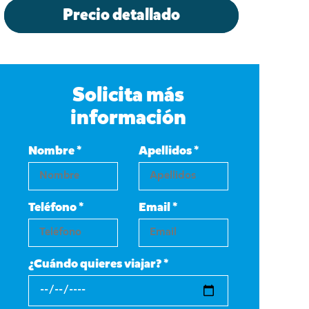
Precio detallado
Solicita más
información
Nombre *
Apellidos *
Teléfono *
Email *
¿Cuándo quieres viajar? *