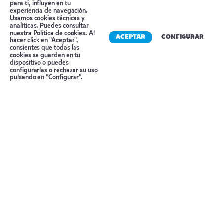
para ti, influyen en tu
regular por la moderna línea a través del túnel de
experiencia de navegación.
Usamos cookies técnicas y
base de San Gotardo, el más largo del mundo.
analíticas. Puedes consultar
nuestra
Política de cookies
. Al
Llegada a Lugano, en el cantón Tesino, una
ACEPTAR
CONFIGURAR
hacer click en "Aceptar",
consientes que todas las
encantadora ciudad a orillas del lago homónimo,
cookies se guarden en tu
dispositivo o puedes
con su centro históricos, el muelle y sus plazas de
Reserva tu cita
configurarlas o rechazar su uso
pulsando en "Configurar".
ambiente mediterráneo. Alojamiento.
Día 6 LUGANO – ZÚRICH – ESPAÑA
Tome el tren a Zúrich. El centro de la ciudad
ofrece una amplia gama de cosas que hacer,
como visitar sus excelentes tiendas o puede
simplemente relajarse a orillas del lago. Llegada
y…fin del viaje y de nuestros servicios.
Qué incluye