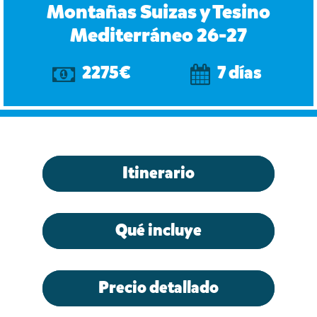
Montañas Suizas y Tesino
Mediterráneo 26-27
2275€
7 días
Itinerario
Qué incluye
Precio detallado