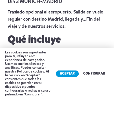
Día 3 MUNICH-MADRID
Traslado opcional al aeropuerto. Salida en vuelo
regular con destino Madrid, llegada y…Fin del
viaje y de nuestros servicios.
Qué incluye
Las cookies son importantes
Billete de avión en vuelo de línea regular con
para ti, influyen en tu
salida desde Madrid.
experiencia de navegación.
Usamos cookies técnicas y
Alojamiento de 2 noches en el hotel de
analíticas. Puedes consultar
nuestra
Política de cookies
. Al
ACEPTAR
CONFIGURAR
categoría seleccionada, incluido desayuno y
hacer click en "Aceptar",
consientes que todas las
citytax
cookies se guarden en tu
dispositivo o puedes
Un tour privado por la Oktoberfest (3horas
Reserva tu cita
configurarlas o rechazar su uso
pulsando en "Configurar".
aprox.) incluyendo entrada al recinto histórico
del festival Oide Wiesn (solamente de lunes a
jueves)