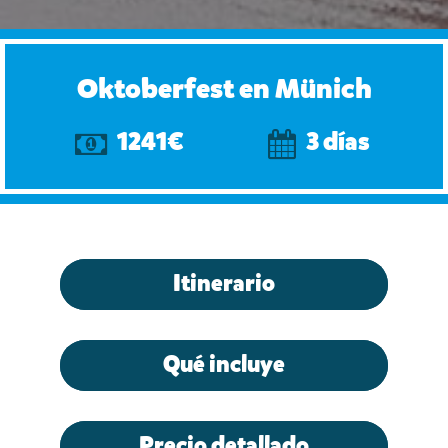
Oktoberfest en Münich
1241€
3 días
Itinerario
Qué incluye
Precio detallado