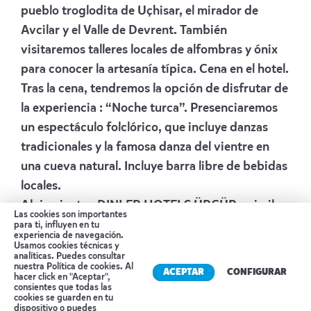
pueblo troglodita de Uçhisar, el mirador de
Avcilar y el Valle de Devrent. También
visitaremos talleres locales de alfombras y ónix
para conocer la artesanía típica. Cena en el hotel.
Tras la cena, tendremos la opción de disfrutar de
la experiencia : “Noche turca”. Presenciaremos
un espectáculo folclórico, que incluye danzas
tradicionales y la famosa danza del vientre en
una cueva natural. Incluye barra libre de bebidas
locales.
Alojamiento :
DINLER HOTELS ÜRGÜP
o similar.
Las cookies son importantes
para ti, influyen en tu
Día
6 CAPADOCIA
–
PAMUKKALE
experiencia de navegación.
Usamos cookies técnicas y
analíticas. Puedes consultar
Desayuno en el hotel. Salida hacia Pamukkale.
nuestra
Política de cookies
. Al
ACEPTAR
CONFIGURAR
hacer click en "Aceptar",
Durante el trayecto, visitaremos un
consientes que todas las
cookies se guarden en tu
Caravanserai, antigua posada medieval de la
dispositivo o puedes