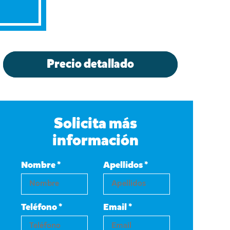
Precio detallado
Solicita más
información
Nombre *
Apellidos *
Teléfono *
Email *