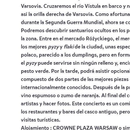
Varsovia. Cruzaremos el río Vístula en barco y
así la orilla derecha de Varsovia. Como afortu
durante la Segunda Guerra Mundial, ahora se co
Podremos descubrir santuarios ocultos en los p
la zona. Entre en el mercado Różyckiego, el m
los mejores
pyzy
y
flaki
de la ciudad, unas especi
polaco, parecido a los dumplings, pero en forma
el
pyzy
puede servirse sin ningún relleno y, enc
pesto verde. Por la tarde, podrá asistir opcio
compuesto de dos partes de las mejores piezas 
internacionalmente conocidos. Después de la pri
vino espumoso o zumo de naranja. Al final del c
artistas y hacer fotos. Este concierto es un co
los restaurantes y bares del casco antiguo, pero
visitas turísticas.
Alojamiento :
CROWNE PLAZA WARSAW
o sim