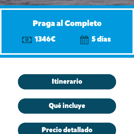
Praga al Completo
1346€
5 días
Itinerario
Qué incluye
Precio detallado