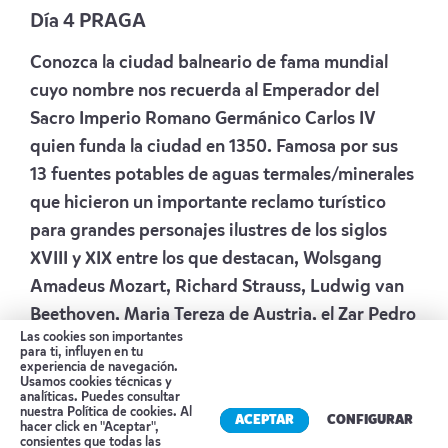
Día 4 PRAGA
Conozca la ciudad balneario de fama mundial
cuyo nombre nos recuerda al Emperador del
Sacro Imperio Romano Germánico Carlos IV
quien funda la ciudad en 1350. Famosa por sus
13 fuentes potables de aguas termales/minerales
que hicieron un importante reclamo turístico
para grandes personajes ilustres de los siglos
XVIII y XIX entre los que destacan, Wolsgang
Amadeus Mozart, Richard Strauss, Ludwig van
Beethoven, Maria Tereza de Austria, el Zar Pedro
Las cookies son importantes
el Grande, Johann Wolsgang von Goethe entre
para ti, influyen en tu
experiencia de navegación.
otros. Desde 1948 acoge el festival internacional
Usamos cookies técnicas y
de cine entregando El Premio “Globo de Cristal”
analíticas. Puedes consultar
nuestra
Política de cookies
. Al
ACEPTAR
CONFIGURAR
a la mejor película., destacados actores
hacer click en "Aceptar",
consientes que todas las