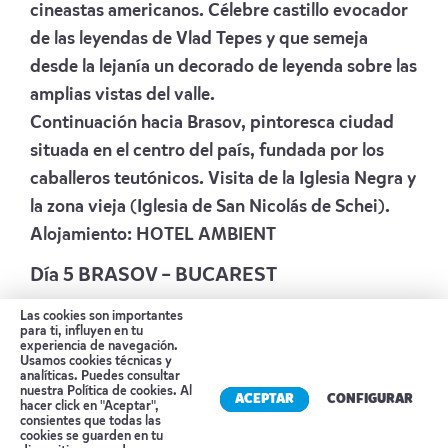
cineastas americanos. Célebre castillo evocador
de las leyendas de Vlad Tepes y que semeja
desde la lejanía un decorado de leyenda sobre las
amplias vistas del valle.
Continuación hacia Brasov, pintoresca ciudad
situada en el centro del país, fundada por los
caballeros teutónicos. Visita de la Iglesia Negra y
la zona vieja (Iglesia de San Nicolás de Schei).
Alojamiento:
HOTEL AMBIENT
Día 5 BRASOV – BUCAREST
Desayuno en el hotel. Salida hacia la bella
Las cookies son importantes
para ti, influyen en tu
estación montañosa Sinaia, conocida como “La
experiencia de navegación.
Usamos cookies técnicas y
Perla de los Cárpatos”, para visitar el Castillo de
analíticas. Puedes consultar
nuestra
Política de cookies
. Al
Peles, uno de los más bellos castillos de Europa,
ACEPTAR
CONFIGURAR
hacer click en "Aceptar",
consientes que todas las
de aspecto rústico debido a la combinación de
cookies se guarden en tu