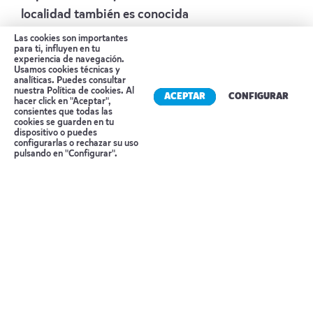
localidad también es conocida
internacionalmente por sus excelentes viñedos y
Las cookies son importantes
para ti, influyen en tu
vinos tradicionales. Posteriormente, nos
experiencia de navegación.
Usamos cookies técnicas y
dirigiremos al monasterio de Krusedol, fundado
analíticas. Puedes consultar
nuestra
Política de cookies
. Al
en el siglo XVI. Admiraremos su interior
ACEPTAR
CONFIGURAR
hacer click en "Aceptar",
embellecido con pinturas religiosas de gran
consientes que todas las
cookies se guarden en tu
valor histórico, datadas del siglo XVIII.
dispositivo o puedes
Reserva tu cita
configurarlas o rechazar su uso
Continuaremos nuestra ruta para visitar el
pulsando en "Configurar".
próximo destino: el monasterio de Grgeteg,
edificado en 1495 y restaurado posteriormente.
Su actual iglesia data de 1770, mientras que el
notable iconostasio fue pintado originalmente
por Jakov Orfelin y reemplazado en el siglo XX
por obra de Uroš Predić. Luego de una pausa
para el almuerzo, retornaremos a Novi Sad. Por
la tarde, realizaremos una excursión por los