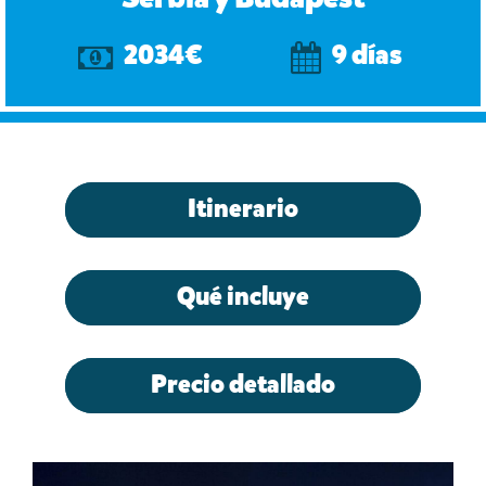
2034€
9 días
Itinerario
Qué incluye
Precio detallado