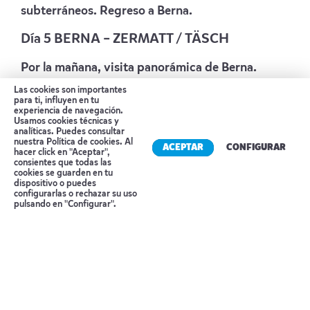
subterráneos. Regreso a Berna.
Día 5 BERNA – ZERMATT / TÄSCH
Por la mañana, visita panorámica de Berna.
Ubicada al lado del Rio Aare, Berna es una de las
Las cookies son importantes
para ti, influyen en tu
ciudades más hermosas de Suiza. Su casco
experiencia de navegación.
Usamos cookies técnicas y
antiguo consta como Patrimonio de la
analíticas. Puedes consultar
nuestra
Política de cookies
. Al
Humanidad de la Unesco por su arquitectura
ACEPTAR
CONFIGURAR
hacer click en "Aceptar",
consientes que todas las
medieval tan bien conservada a través d ellos
cookies se guarden en tu
siglos Caminará por las arquerías comerciales del
dispositivo o puedes
Reserva tu cita
configurarlas o rechazar su uso
siglo XV y conocerá el interior de la catedral del
pulsando en "Configurar".
estilo gótico tardío suizo. Continuación hacia
Täsch donde tomara el ferrocarril a Zermatt,
ubicado al pie del impresionante Monte Cervino.
Alojamiento.
Día 6 ZERMATT – MONTREUX