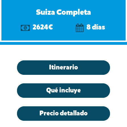
Suiza Completa
2624€
8 días
Itinerario
Qué incluye
Precio detallado