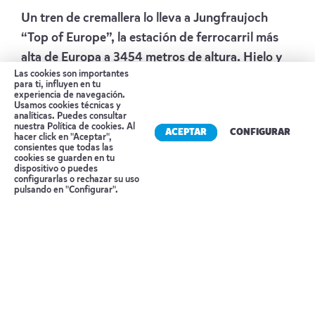
Un tren de cremallera lo lleva a Jungfraujoch
“Top of Europe”, la estación de ferrocarril más
alta de Europa a 3454 metros de altura. Hielo y
Las cookies son importantes
nieve están garantizados allí durante todo el año;
para ti, influyen en tu
experiencia de navegación.
una experiencia inolvidable. Regreso a
Usamos cookies técnicas y
Interlaken. Alojamiento.
analíticas. Puedes consultar
nuestra
Política de cookies
. Al
ACEPTAR
CONFIGURAR
hacer click en "Aceptar",
Día 5 INTERLAKEN – ZURICH
consientes que todas las
cookies se guarden en tu
dispositivo o puedes
Mañana libre. Al medio día continuación en tren
Reserva tu cita
configurarlas o rechazar su uso
pulsando en "Configurar".
hacia Lucerna pasando a lo largo de tres lagos
hermosos. Cambio de tren y continuación hacia
Zúrich. Llegada y… Fin de nuestros servicios.
Qué incluye
Alojamiento en habitación doble en los hoteles