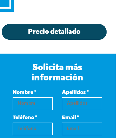
Precio detallado
Solicita más
información
Nombre *
Apellidos *
Teléfono *
Email *