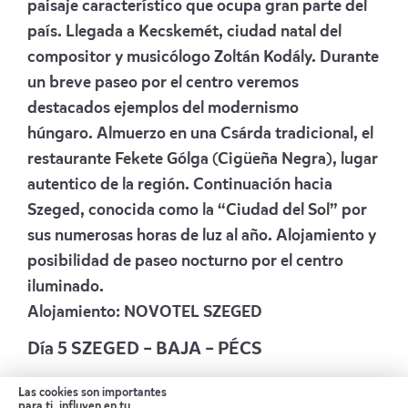
paisaje característico que ocupa gran parte del
país. Llegada a Kecskemét, ciudad natal del
compositor y musicólogo Zoltán Kodály. Durante
un breve paseo por el centro veremos
destacados ejemplos del modernismo
húngaro. Almuerzo en una Csárda tradicional, el
restaurante Fekete Gólga (Cigüeña Negra), lugar
autentico de la región. Continuación hacia
Szeged, conocida como la “Ciudad del Sol” por
sus numerosas horas de luz al año. Alojamiento y
posibilidad de paseo nocturno por el centro
iluminado.
Alojamiento:
NOVOTEL SZEGED
Día 5 SZEGED – BAJA – PÉCS
Desayuno. Equipaje en el autobús- Recorrido a
Las cookies son importantes
para ti, influyen en tu