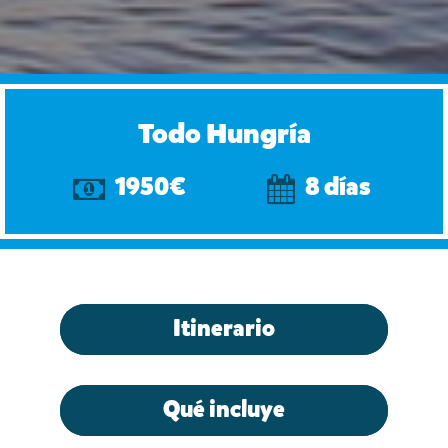
Todo Hungría
1950€
8 días
Itinerario
Qué incluye