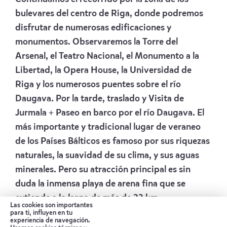
bulevares del centro de Riga, donde podremos
disfrutar de numerosas edificaciones y
monumentos. Observaremos la Torre del
Arsenal, el Teatro Nacional, el Monumento a la
Libertad, la Opera House, la Universidad de
Riga y los numerosos puentes sobre el río
Daugava. Por la tarde, traslado y Visita de
Jurmala + Paseo en barco por el río Daugava. El
más importante y tradicional lugar de veraneo
de los Países Bálticos es famoso por sus riquezas
naturales, la suavidad de su clima, y sus aguas
minerales. Pero su atracción principal es sin
duda la inmensa playa de arena fina que se
extiende a lo largo de más de 33 km.
Las cookies son importantes
Admiraremos algunas de las más de 3.500
para ti, influyen en tu
experiencia de navegación.
mansiones tradicionales de madera, muchas de