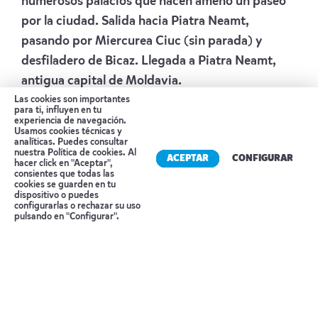
numerosos palacios que hacen ameno un paseo
por la ciudad. Salida hacia Piatra Neamt,
pasando por Miercurea Ciuc (sin parada) y
desfiladero de Bicaz. Llegada a Piatra Neamt,
antigua capital de Moldavia.
Alojamiento:
HOTEL CENTRAL PLAZA
Las cookies son importantes
para ti, influyen en tu
experiencia de navegación.
Día 5 PIATRA NEAMT – MONASTERIOS
Usamos cookies técnicas y
analíticas. Puedes consultar
BUCOVINA – PIATRA NEAMT
nuestra
Política de cookies
. Al
ACEPTAR
CONFIGURAR
hacer click en "Aceptar",
consientes que todas las
Desayuno en hotel. Este día lo dedicaremos a
cookies se guarden en tu
visitar los Monasterios de Bucovina (Patrimonio
dispositivo o puedes
Reserva tu cita
configurarlas o rechazar su uso
UNESCO). Cuentan con unos frescos pintados
pulsando en "Configurar".
en los exteriores, representando imágenes de la
Biblia. Visitaremos los siguientes monasterios:
Monasterio de Sucevita: Solida ciudadela de
piedra del siglo XVI con la iglesia de la