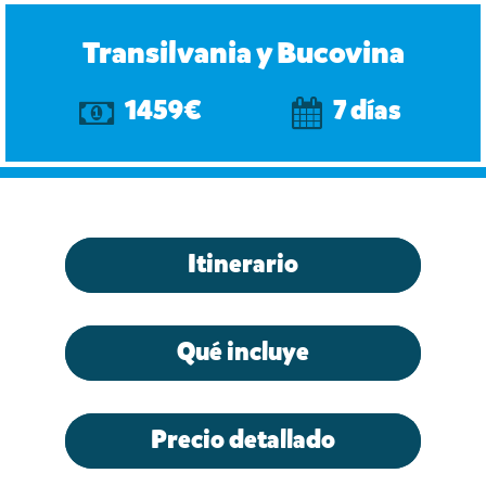
Transilvania y Bucovina
1459€
7 días
Itinerario
Qué incluye
Precio detallado