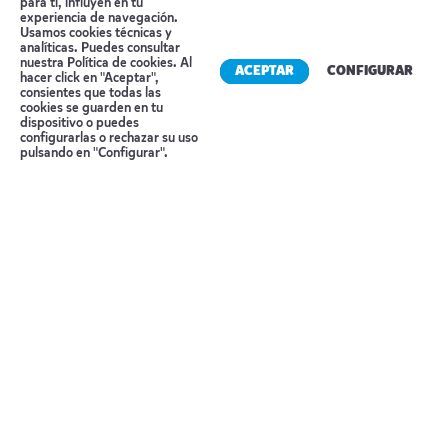
para ti, influyen en tu
experiencia de navegación.
Precio detallado
Usamos cookies técnicas y
analíticas. Puedes consultar
nuestra
Política de cookies
. Al
ACEPTAR
CONFIGURAR
hacer click en "Aceptar",
Salidas del 11 Enero al 22 Diciembre 26
consientes que todas las
cookies se guarden en tu
Precios cotizados en «Beach Villa».
dispositivo o puedes
Reserva tu cita
configurarlas o rechazar su uso
pulsando en "Configurar".
Temporada 1
Del 11 Enero al 30 Abril 26
Precio por persona en habitación doble
4.786 €
Temporada 2
Del 1 Mayo al 14 Julio 26
Del 21 Agosto al 31 Octubre 26
Precio por persona en habitación doble
4.345 €
Temporada 3
Del 15 Julio al 20 Agosto 26