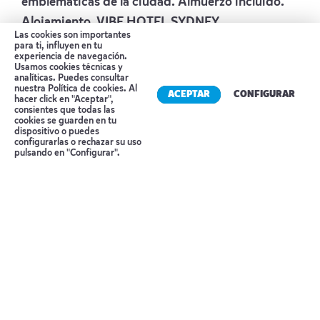
emblemáticas de la ciudad. Almuerzo incluido.
Alojamiento
VIBE HOTEL SYDNEY
Las cookies son importantes
para ti, influyen en tu
Día 8 Noviembre BLUE MOUNTAINS
experiencia de navegación.
Usamos cookies técnicas y
analíticas. Puedes consultar
Desayuno en el hotel. Excursión de día completo
nuestra
Política de cookies
. Al
ACEPTAR
CONFIGURAR
a las Blue Mountains, Patrimonio de la
hacer click en "Aceptar",
consientes que todas las
Humanidad. Disfrutarás de miradores naturales,
cookies se guarden en tu
dispositivo o puedes
bosques de eucaliptos y las famosas Three
Reserva tu cita
configurarlas o rechazar su uso
pulsando en "Configurar".
Sisters. Almuerzo incluido. Regreso a Sydney al
final del día.
Alojamiento
VIBE HOTEL SYDNEY
Día 9 Noviembre SYDNEY
Desayuno en el hotel. Día libre para disfrutar de
Sydney a tu ritmo o realizar actividades
opcionales como un crucero por la bahía, visitas
culturales o tiempo de playa.