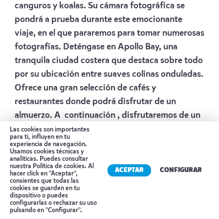
canguros y koalas. Su cámara fotográfica se
pondrá a prueba durante este emocionante
viaje, en el que pararemos para tomar numerosas
fotografías. Deténgase en Apollo Bay, una
tranquila ciudad costera que destaca sobre todo
por su ubicación entre suaves colinas onduladas.
Ofrece una gran selección de cafés y
restaurantes donde podrá disfrutar de un
almuerzo. A continuación , disfrutaremos de un
paseo por el bosque de la cordillera de Otway.
Las cookies son importantes
para ti, influyen en tu
Un día verdaderamente único, rematado con una
experiencia de navegación.
Usamos cookies técnicas y
visita a las antiguas formaciones rocosas de los
analíticas. Puedes consultar
nuestra
Política de cookies
. Al
Doce Apóstoles y Loch Ard Gorge. Por último ,
ACEPTAR
CONFIGURAR
hacer click en "Aceptar",
consientes que todas las
su guía le trasladará de vuelta a la comodidad de
cookies se guarden en tu
dispositivo o puedes
su hotel en Melbourne.
Reserva tu cita
configurarlas o rechazar su uso
Alojamiento
RYDGES MELBOURNE
pulsando en "Configurar".