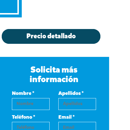
Precio detallado
Solicita más
información
Nombre *
Apellidos *
Teléfono *
Email *