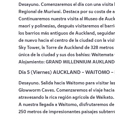
Desayuno. Comenzaremos el día con una visita h
Regional de Muriwai. Destaca por su costa de ar
Continuaremos nuestra visita al Museo de Auckl
maorí y polinesias, después visitaremos el barr
los barrios más antiguos de Auckland, seguida
de nuevo hacia el centro de la ciudad con la visi
Sky Tower, la Torre de Auckland de 328 metros 
única de la ciudad y sus dos bahías: Waitemat
Alojamiento:
GRAND MILLENNIUM AUKLAND
Día 5 (Viernes) AUCKLAND – WAITOMO 
Desayuno. Salida hacia Waitomo para visitar l
Glowworm Caves. Comenzaremos el viaje hacia e
atravesando la rica región agrícola de Waikato.
A nuestra llegada a Waitomo, disfrutaremos de 
250 metros de impresionantes paisajes subterrá