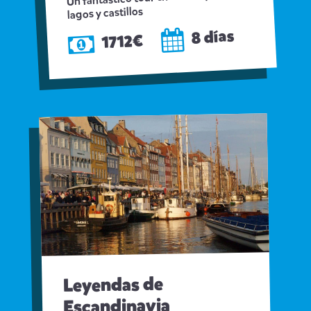
lagos y castillos
8 días
1712€
Leyendas de
Escandinavia