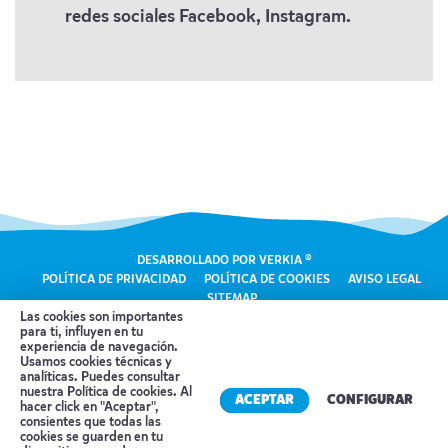
redes sociales Facebook, Instagram.
DESARROLLADO POR VERKIA ®
POLÍTICA DE PRIVACIDAD
POLÍTICA DE COOKIES
AVISO LEGAL
SITEMAP
Las cookies son importantes
para ti, influyen en tu
experiencia de navegación.
Usamos cookies técnicas y
analíticas. Puedes consultar
nuestra
Política de cookies
. Al
ACEPTAR
CONFIGURAR
Pacific Viatges ha sido beneficiaria con un importe de mas de
hacer click en "Aceptar",
10.000€ de una subvención extraordinaria de apoyo a la solvencia
consientes que todas las
empresarial en la Comunidad Valenciana en respuesta a la pandemia
cookies se guarden en tu