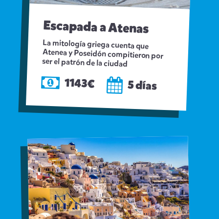
Escapada a Atenas
La mitología griega cuenta que
Atenea y Poseidón compitieron por
ser el patrón de la ciudad
1143€
5 días