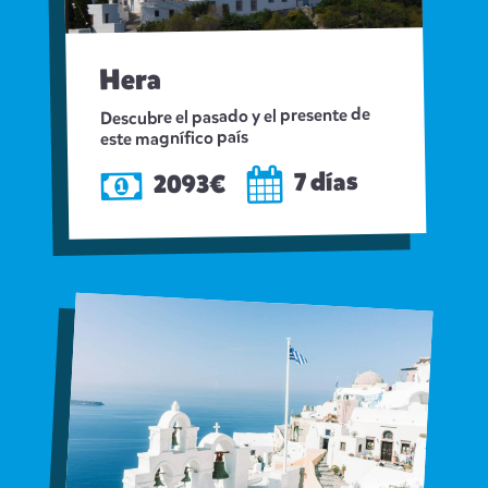
Hera
Descubre el pasado y el presente de
este magnífico país
7 días
2093€