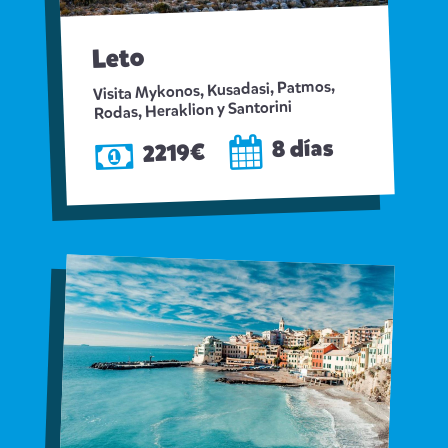
Leto
Visita Mykonos, Kusadasi, Patmos,
Rodas, Heraklion y Santorini
8 días
2219€