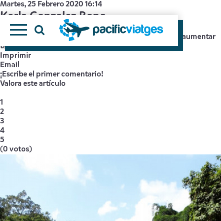
Martes, 25 Febrero 2020 16:14
Karla Gonzalez Bono
Pacific Viatges
tamaño de la fuente
disminuir el tamaño de la fuente
aumentar
tamaño de la fuente
Imprimir
Email
¡Escribe el primer comentario!
Valora este artículo
1
2
3
4
5
(0 votos)