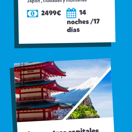
Japon , ciudades y montañas
14
2499€
noches /17
días