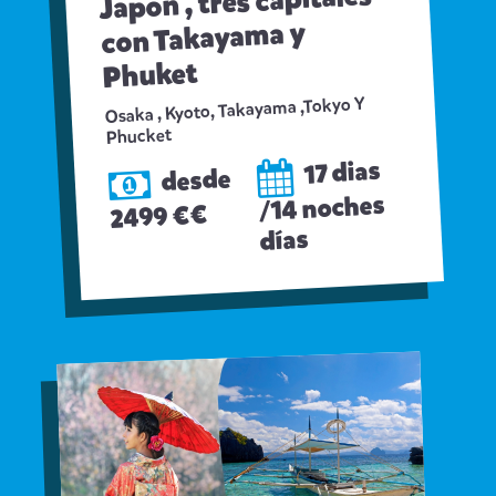
Japon , tres capitales
con Takayama y
Phuket
Osaka , Kyoto, Takayama ,Tokyo Y
Phucket
17 dias
desde
/14 noches
2499 €€
días