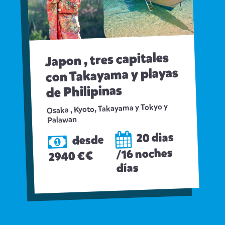
Japon , tres capitales
con Takayama y playas
de Philipinas
Osaka , Kyoto, Takayama y Tokyo y
Palawan
20 dias
desde
/16 noches
2940 €€
días