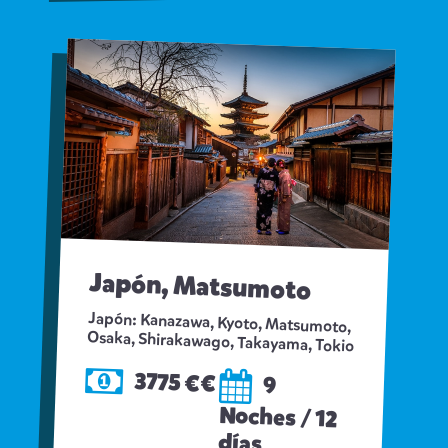
Japón, Matsumoto
Japón: Kanazawa, Kyoto, Matsumoto,
Osaka, Shirakawago, Takayama, Tokio
3775 €€
9
Noches / 12
días