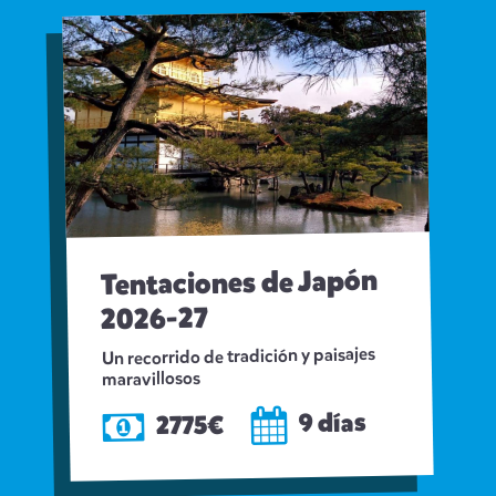
Tentaciones de Japón
2026-27
Un recorrido de tradición y paisajes
maravillosos
9 días
2775€