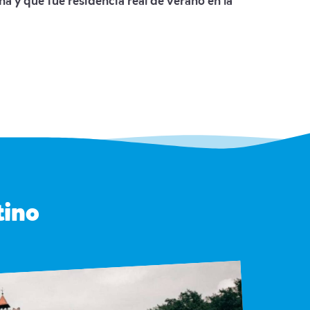
na y que fue residencia real de verano en la
tino