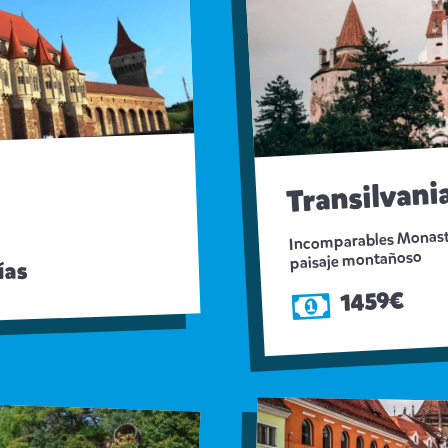
Transilvani
Incomparables Monaste
paisaje montañoso
ías
1459€