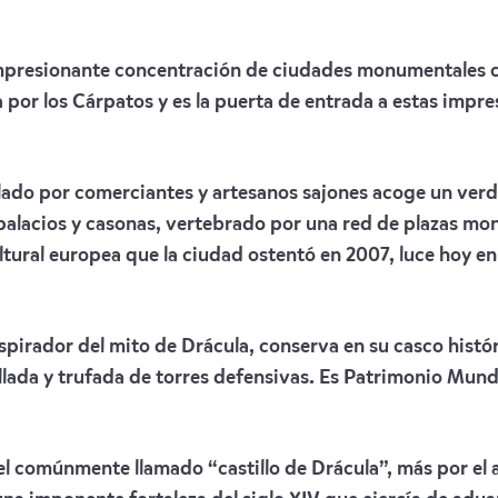
impresionante concentración de ciudades monumentales c
 por los Cárpatos y es la puerta de entrada a estas impr
do por comerciantes y artesanos sajones acoge un verdad
 palacios y casonas, vertebrado por una red de plazas mo
ultural europea que la ciudad ostentó en 2007, luce hoy 
nspirador del mito de Drácula, conserva en su casco hist
llada y trufada de torres defensivas. Es Patrimonio Mun
l comúnmente llamado “castillo de Drácula”, más por el a