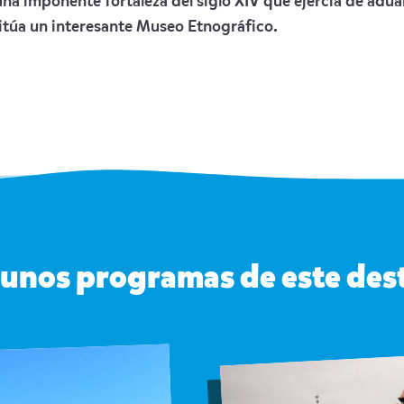
una imponente fortaleza del siglo XIV que ejercía de adua
 sitúa un interesante Museo Etnográfico.
unos programas de este des