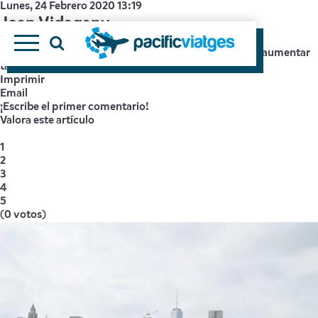
Lunes, 24 Febrero 2020 13:19
Joan Vidagany
Escrito por
Super User
tamaño de la fuente
disminuir el tamaño de la fuente
aumentar
tamaño de la fuente
Imprimir
Email
¡Escribe el primer comentario!
Valora este artículo
1
2
3
4
5
(0 votos)