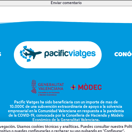
S
CONÓ
Pacific Viatges ha sido beneficiaria con un importe de mas de
10.000€ de una subvención extraordinaria de apoyo a la solvencia
empresarial en la Comunidad Valenciana en respuesta a la pandemia
de la COVID-19, convocada por la Conselleria de Hacienda y Módelo
Económico de la Generalitat Valenciana.
PO
avegación. Usamos cookies técnicas y analíticas. Puedes consultar nuestra
Polí
ositivo o puedes configurarlas o rechazar su uso pulsando en "Configurar".