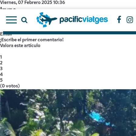
Viernes, 07 Febrero 2025 10:36
Iryna
Escrito por
Super User
tamaño de la fuente
disminuir el tamaño de la fuente
aumentar t
Imprimir
Email
¡Escribe el primer comentario!
Valora este artículo
1
2
3
4
5
(0 votos)