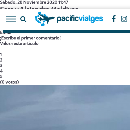
Sábado, 28 Noviembre 2020 11:47
Sara y Alejandro Maldivas
Pacific Viatges
tamaño de la fuente
disminuir el tamaño de la fuente
aumentar t
Imprimir
Email
¡Escribe el primer comentario!
Valora este artículo
1
2
3
4
5
(0 votos)