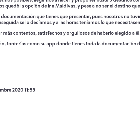
inos posibles, llegamos a hacer y proponer hasta 3 destinos con 
s quedó la opción de ir a Maldivas, y pese a no ser el destino qu
s la documentación que tienes que presentar, pues nosotros no 
nseguida se lo decíamos y a las horas teníamos lo que necesitásem
 más contentos, satisfechos y orgullosos de haberlo elegido a él
ción, tonterías como su app donde tienes toda la documentación del
embre 2020 11:53