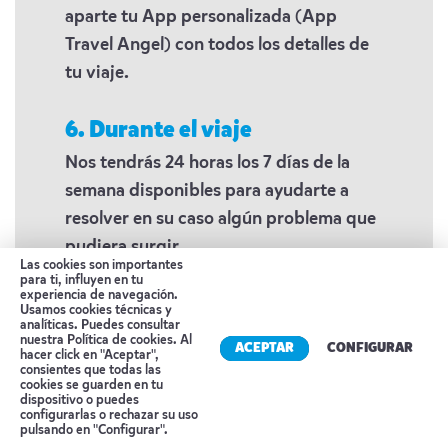
aparte tu App personalizada (App
Travel Angel) con todos los detalles de
tu viaje.
6. Durante el viaje
Nos tendrás 24 horas los 7 días de la
semana disponibles para ayudarte a
resolver en su caso algún problema que
pudiera surgir.
Las cookies son importantes
para ti, influyen en tu
experiencia de navegación.
7. De regreso
Usamos cookies técnicas y
analíticas. Puedes consultar
Agradeceremos nos contéis vuestras
nuestra
Política de cookies
. Al
ACEPTAR
CONFIGURAR
hacer click en "Aceptar",
experiencias e impresiones, todas ellas
consientes que todas las
cookies se guarden en tu
nos ayudan a mejorar. Experiencias que
dispositivo o puedes
Reserva tu cita
configurarlas o rechazar su uso
también podéis compartir en nuestras
pulsando en "Configurar".