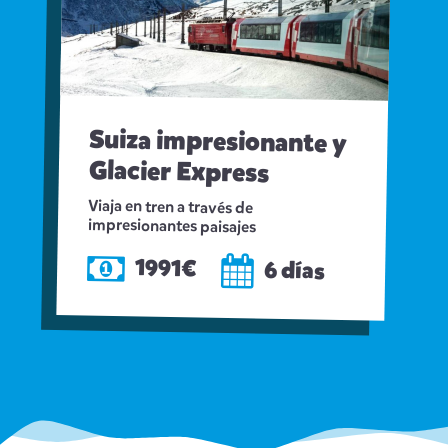
Suiza impresionante y
Glacier Express
Viaja en tren a través de
impresionantes paisajes
1991€
6 días