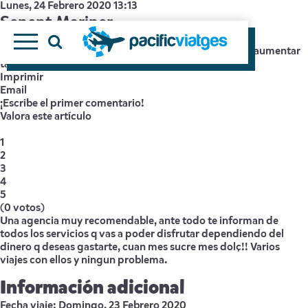
Lunes, 24 Febrero 2020 13:13
Senent Mariner
Escrito por
Super User
tamaño de la fuente
disminuir el tamaño de la fuente
aumentar
tamaño de la fuente
Imprimir
Email
¡Escribe el primer comentario!
Valora este artículo
1
2
3
4
5
(0 votos)
Una agencia muy recomendable, ante todo te informan de
todos los servicios q vas a poder disfrutar dependiendo del
dinero q deseas gastarte, cuan mes sucre mes dolç!! Varios
viajes con ellos y ningun problema.
Información adicional
Fecha viaje:
Domingo, 23 Febrero 2020